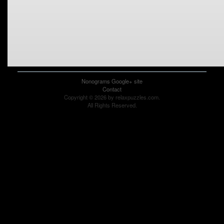
Nonograms Google+ site
Contact
Copyright © 2026 by relaxpuzzles.com.
All Rights Reserved.