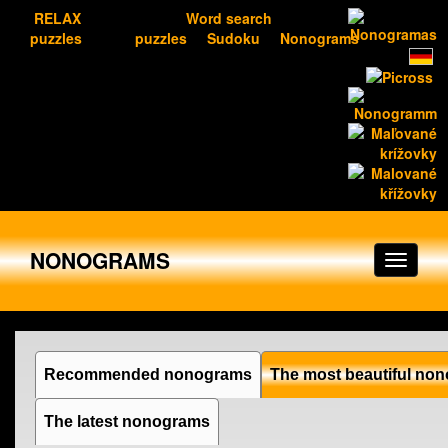
RELAX
Word search
puzzles
puzzles
Sudoku
Nonograms
NONOGRAMS
Recommended nonograms
The most beautiful no
The latest nonograms